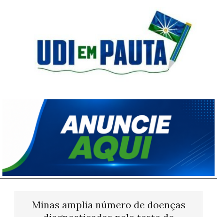
Skip
to
content
Udi
em
Pauta
Primary
Navigation
Minas amplia número de doenças
Menu