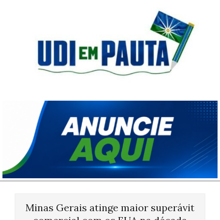
Skip
to
content
Udi
em
Pauta
Primary
Navigation
Minas Gerais atinge maior superávit
Menu