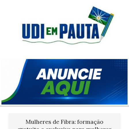
Skip
to
content
Udi
em
Pauta
Primary
Navigation
Mulheres de Fibra: formação
Menu