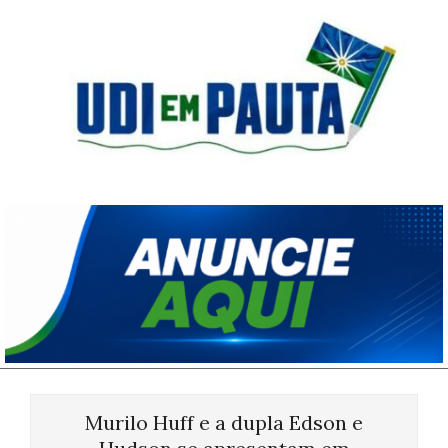
Skip
to
content
Udi
em
Pauta
Primary
Navigation
Murilo Huff e a dupla Edson e
Menu