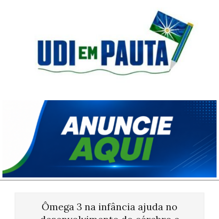
Skip
to
content
Udi
em
Pauta
Primary
Navigation
Ômega 3 na infância ajuda no
Menu