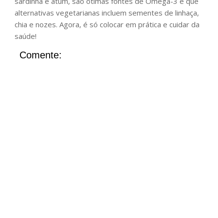
sardinha e atum, são ótimas fontes de Ômega-3 e que
alternativas vegetarianas incluem sementes de linhaça,
chia e nozes. Agora, é só colocar em prática e cuidar da
saúde!
Comente: