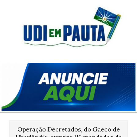
Skip
to
content
Udi
em
Pauta
Primary
Navigation
Operação Decretados, do Gaeco de
Menu