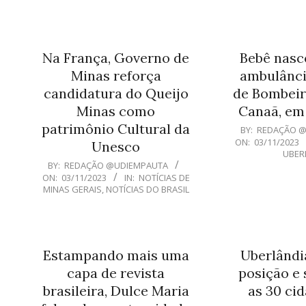
11-
03
Na França, Governo de
Bebê nasc
Minas reforça
ambulânci
candidatura do Queijo
de Bombeir
Minas como
Canaã, em
patrimônio Cultural da
2023-
BY:
REDAÇÃO 
ON:
03/11/2023
11-
Unesco
UBER
03
2023-
BY:
REDAÇÃO @UDIEMPAUTA
ON:
03/11/2023
IN:
NOTÍCIAS DE
11-
MINAS GERAIS
,
NOTÍCIAS DO BRASIL
03
Estampando mais uma
Uberlândi
capa de revista
posição e 
brasileira, Dulce Maria
as 30 ci