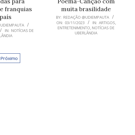
das para
Poema-Canção com
e franquias
muita brasilidade
país
2023-
BY:
REDAÇÃO @UDIEMPAUTA
ON:
03/11/2023
IN:
ARTIGOS
,
11-
@UDIEMPAUTA
ENTRETENIMENTO
,
NOTÍCIAS DE
IN:
NOTÍCIAS DE
03
UBERLÂNDIA
LÂNDIA
Próximo