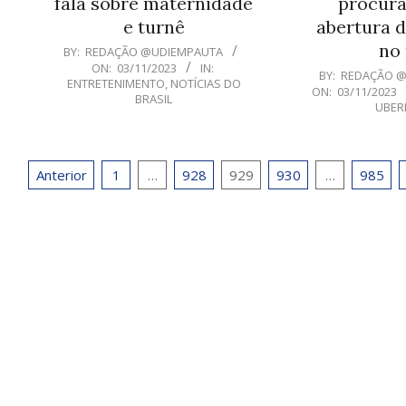
fala sobre maternidade
procura
e turnê
abertura d
no 
2023-
BY:
REDAÇÃO @UDIEMPAUTA
ON:
03/11/2023
IN:
11-
2023-
BY:
REDAÇÃO 
ENTRETENIMENTO
,
NOTÍCIAS DO
03
ON:
03/11/2023
11-
BRASIL
UBER
03
Paginação
Anterior
1
…
928
929
930
…
985
de
posts