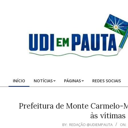
Skip
to
content
Udi
em
Pauta
INÍCIO
NOTÍCIAS
PÁGINAS
REDES SOCIAIS
Primary
Navigation
Menu
Prefeitura de Monte Carmelo
às vítimas
2023-
BY:
REDAÇÃO @UDIEMPAUTA
ON: