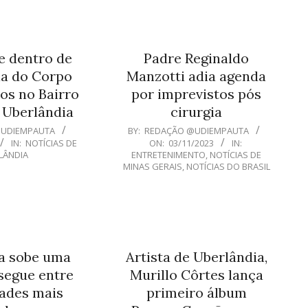
e dentro de
Padre Reginaldo
a do Corpo
Manzotti adia agenda
os no Bairro
por imprevistos pós
 Uberlândia
cirurgia
2023-
@UDIEMPAUTA
BY:
REDAÇÃO @UDIEMPAUTA
IN:
NOTÍCIAS DE
ON:
03/11/2023
IN:
11-
LÂNDIA
ENTRETENIMENTO
,
NOTÍCIAS DE
03
MINAS GERAIS
,
NOTÍCIAS DO BRASIL
a sobe uma
Artista de Uberlândia,
segue entre
Murillo Côrtes lança
dades mais
primeiro álbum