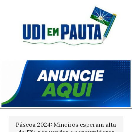
Skip
to
content
Udi
em
Pauta
Primary
Navigation
Páscoa 2024: Mineiros esperam alta
Menu