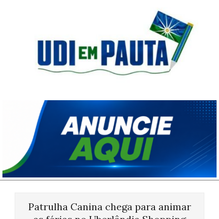
Skip
to
content
Udi
em
Pauta
Primary
Navigation
Patrulha Canina chega para animar
Menu