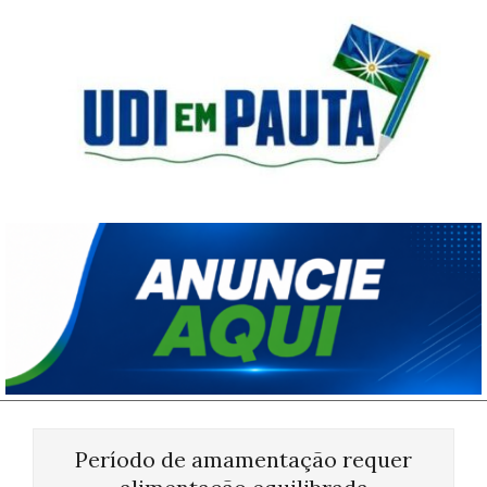
Skip
to
content
Udi
em
Pauta
Primary
Navigation
Período de amamentação requer
Menu