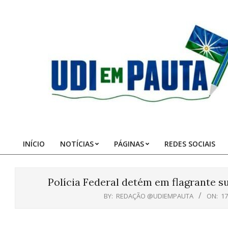
Skip
to
content
Udi
em
Pauta
INÍCIO
NOTÍCIAS
PÁGINAS
REDES SOCIAIS
Primary
Navigation
Menu
Polícia Federal detém em flagrante su
BY:
REDAÇÃO @UDIEMPAUTA
ON:
17