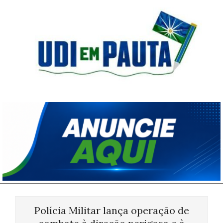
Skip
to
content
Udi
em
Pauta
Primary
Navigation
Polícia Militar lança operação de
Menu