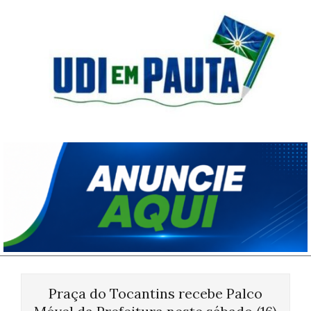
Skip
to
content
Udi
em
Pauta
Primary
Navigation
Praça do Tocantins recebe Palco
Menu