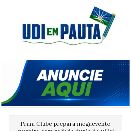
Skip
to
content
Udi
em
Pauta
Primary
Navigation
Praia Clube prepara megaevento
Menu