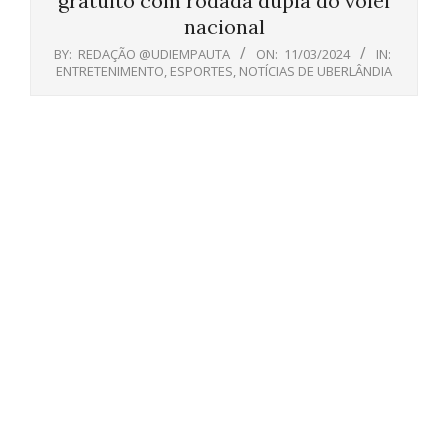
gratuito com rodada dupla do vôlei
nacional
BY:
REDAÇÃO @UDIEMPAUTA
ON:
11/03/2024
IN:
ENTRETENIMENTO
,
ESPORTES
,
NOTÍCIAS DE UBERLÂNDIA