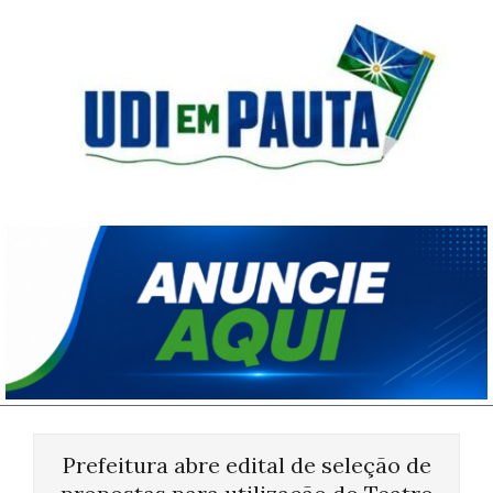
Skip
to
content
Udi
em
Pauta
Primary
Navigation
Prefeitura abre edital de seleção de
Menu