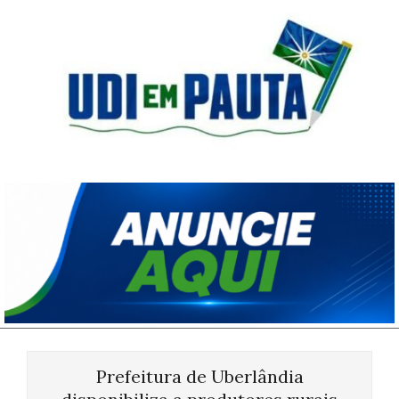
Skip
to
content
Udi
em
Pauta
Primary
Navigation
Prefeitura de Uberlândia
Menu