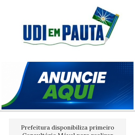
Skip
to
content
Udi
em
Pauta
Primary
Navigation
Prefeitura disponibiliza primeiro
Menu