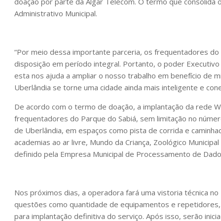
doação por parte da Algar Telecom. O termo que consolida o
Administrativo Municipal.
“Por meio dessa importante parceria, os frequentadores do P
disposição em período integral. Portanto, o poder Executiv
esta nos ajuda a ampliar o nosso trabalho em benefício de m
Uberlândia se torne uma cidade ainda mais inteligente e con
De acordo com o termo de doação, a implantação da rede Wi-
frequentadores do Parque do Sabiá, sem limitação no número
de Uberlândia, em espaços como pista de corrida e caminhad
academias ao ar livre, Mundo da Criança, Zoológico Municipa
definido pela Empresa Municipal de Processamento de Dado
Nos próximos dias, a operadora fará uma vistoria técnica n
questões como quantidade de equipamentos e repetidores, b
para implantação definitiva do serviço. Após isso, serão inic