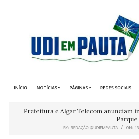
Skip
to
content
Udi
em
Pauta
INÍCIO
NOTÍCIAS
PÁGINAS
REDES SOCIAIS
Primary
Navigation
Menu
Prefeitura e Algar Telecom anunciam im
Parque 
BY:
REDAÇÃO @UDIEMPAUTA
ON:
13