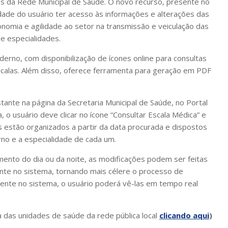
s da Rede Municipal de Saúde. O novo recurso, presente no
lidade do usuário ter acesso às informações e alterações das
omia e agilidade ao setor na transmissão e veiculação das
 e especialidades.
rno, com disponibilização de ícones online para consultas
scalas. Além disso, oferece ferramenta para geração em PDF
ante na página da Secretaria Municipal de Saúde, no Portal
 o usuário deve clicar no ícone “Consultar Escala Médica” e
s estão organizados a partir da data procurada e dispostos
no e a especialidade de cada um.
mento do dia ou da noite, as modificações podem ser feitas
te no sistema, tornando mais célere o processo de
mente no sistema, o usuário poderá vê-las em tempo real
a das unidades de saúde da rede pública local
clicando aqui
)