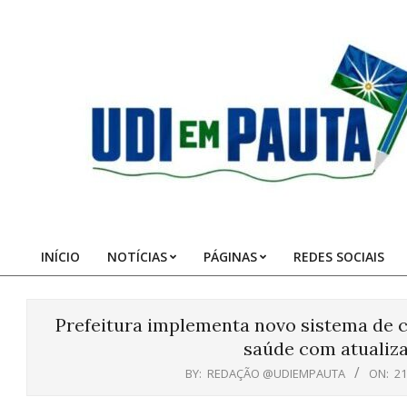
Skip
to
content
Udi
em
Pauta
INÍCIO
NOTÍCIAS
PÁGINAS
REDES SOCIAIS
Primary
Navigation
Menu
Prefeitura implementa novo sistema de c
saúde com atualiz
BY:
REDAÇÃO @UDIEMPAUTA
ON:
21