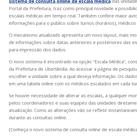
sistema de consulta online de escala médica
das unidade
Portal da Prefeitura, traz como principal novidade a possibi
escalas médicas em tempo real. Também confere maior auton
informações para o público sobre turnos (horários), médicos
O mecanismo atualizado apresenta um novo layout, mais mode
de informações sobre datas anteriores e posteriores das e
para impressão dos dados.
O novo sistema é encontrado na opção “Escala Médica”, const
da Prefeitura de Uberlândia. Ao acessar a página de pesquisa,
escolher a unidade sobre a qual deseja informação. Os dado
em uma tabela online com os médicos escalados em cada tur
Se houver necessidade de alterar as escalas, a qualquer mo
pelos coordenadores e suas equipes das unidades diretamen
atualização. Como as alterações vão se refletir instantanea
durante as consultas online.
(Conheça o novo sistema de consulta online de escala médic