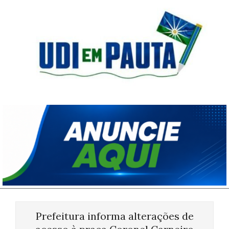
Skip
to
content
Udi
em
Pauta
Primary
Navigation
Prefeitura informa alterações de
Menu