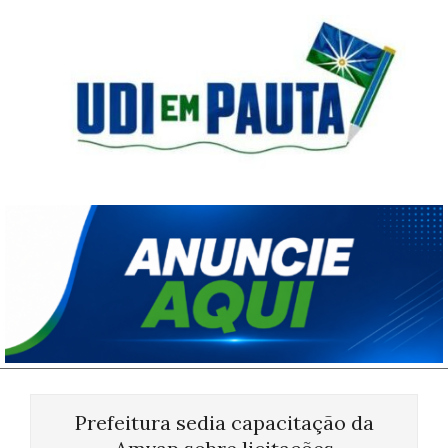
Skip
to
content
Udi
em
Pauta
Primary
Navigation
Prefeitura sedia capacitação da
Menu