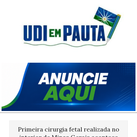
Skip
to
content
Udi
em
Pauta
Primary
Navigation
Primeira cirurgia fetal realizada no
Menu