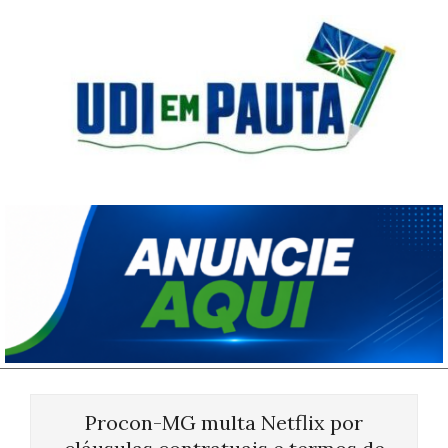
Skip
to
content
Udi
em
Pauta
Primary
Navigation
Procon-MG multa Netflix por
Menu