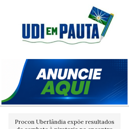
Skip
to
content
Udi
em
Pauta
Primary
Navigation
Procon Uberlândia expõe resultados
Menu