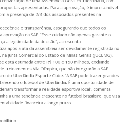
a convocação de uma Assembleia Geral Extraordinária, com
 propostas apresentadas. Para a aprovação, é imprescindível
 com a presença de 2/3 dos associados presentes na
tecedência e transparência, assegurando que todos os
a aprovação da SAF. “Esse cuidado não apenas garante o
a a legitimidade da decisão”, acrescenta.
iza após a ata da assembleia ser devidamente registrada no
e, na Junta Comercial do Estado de Minas Gerais (JUCEMG),
clube está estimada entre R$ 100 e 150 milhões, excluindo
 de treinamentos Vila Olímpica, que não integrarão a SAF.
turo do Uberlândia Esporte Clube. “A SAF pode trazer grandes
talecendo o futebol de Uberlândia. É uma oportunidade de
oderiam transformar a realidade esportiva local”, comenta.
nha a uma tendência crescente no futebol brasileiro, que visa
ntabilidade financeira a longo prazo.
obiliário