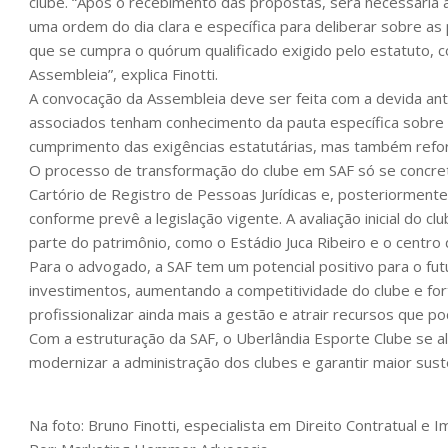
clube. “Após o recebimento das propostas, será necessária 
uma ordem do dia clara e específica para deliberar sobre as
que se cumpra o quórum qualificado exigido pelo estatuto,
Assembleia”, explica Finotti.
A convocação da Assembleia deve ser feita com a devida an
associados tenham conhecimento da pauta específica sobre 
cumprimento das exigências estatutárias, mas também reforç
O processo de transformação do clube em SAF só se concret
Cartório de Registro de Pessoas Jurídicas e, posteriorment
conforme prevê a legislação vigente. A avaliação inicial do 
parte do patrimônio, como o Estádio Juca Ribeiro e o centro
Para o advogado, a SAF tem um potencial positivo para o fu
investimentos, aumentando a competitividade do clube e for
profissionalizar ainda mais a gestão e atrair recursos que p
Com a estruturação da SAF, o Uberlândia Esporte Clube se ali
modernizar a administração dos clubes e garantir maior suste
Na foto: Bruno Finotti, especialista em Direito Contratual e Im