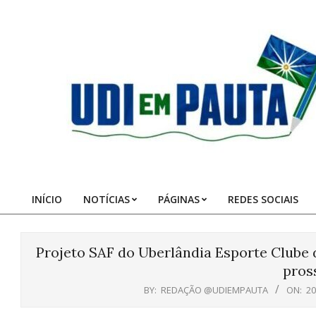
Skip
to
content
Udi
em
Pauta
INÍCIO
NOTÍCIAS
PÁGINAS
REDES SOCIAIS
Primary
Navigation
Menu
Projeto SAF do Uberlândia Esporte Clube
pros
BY:
REDAÇÃO @UDIEMPAUTA
ON:
20