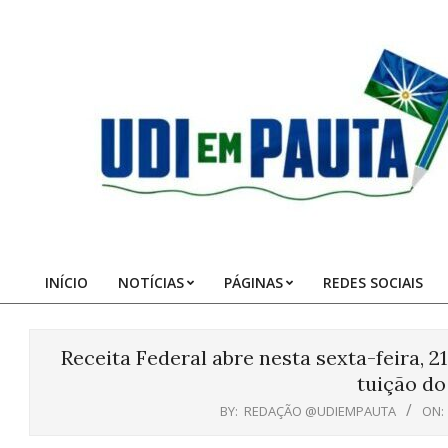
Skip
to
content
Udi
em
Pauta
INÍCIO
NOTÍCIAS
PÁGINAS
REDES SOCIAIS
Primary
Navigation
Menu
Receita Federal abre nesta sexta-feira, 2
tuição do
BY:
REDAÇÃO @UDIEMPAUTA
ON: