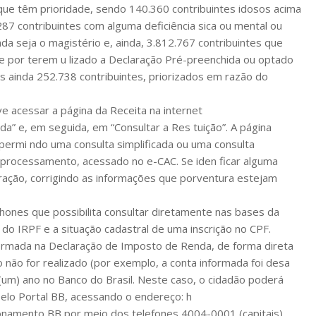
s que têm prioridade, sendo 140.360 contribuintes idosos acima
287 contribuintes com alguma deficiência sica ou mental ou
da seja o magistério e, ainda, 3.812.767 contribuintes que
e por terem u lizado a Declaração Pré-preenchida ou optado
os ainda 252.738 contribuintes, priorizados em razão do
ve acessar a página da Receita na internet
a” e, em seguida, em “Consultar a Res tuição”. A página
permi ndo uma consulta simplificada ou uma consulta
 processamento, acessado no e-CAC. Se iden ficar alguma
laração, corrigindo as informações que porventura estejam
tphones que possibilita consultar diretamente nas bases da
do IRPF e a situação cadastral de uma inscrição no CPF.
formada na Declaração de Imposto de Renda, de forma direta
o não for realizado (por exemplo, a conta informada foi desa
 (um) ano no Banco do Brasil. Neste caso, o cidadão poderá
pelo Portal BB, acessando o endereço: h
cionamento BB por meio dos telefones 4004-0001 (capitais),