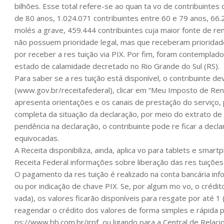
bilhões. Esse total refere-se ao quan ta vo de contribuinte
de 80 anos, 1.024.071 contribuintes entre 60 e 79 anos, 66.
molés a grave, 459.444 contribuintes cuja maior fonte de ren
não possuem prioridade legal, mas que receberam prioridad
por receber a res tuição via PIX. Por fim, foram contemplad
estado de calamidade decretado no Rio Grande do Sul (RS).
Para saber se a res tuição está disponível, o contribuinte de
(www.gov.br/receitafederal), clicar em “Meu Imposto de Rend
apresenta orientações e os canais de prestação do serviço, 
completa da situação da declaração, por meio do extrato de
pendência na declaração, o contribuinte pode re ficar a dec
equivocadas.
A Receita disponibiliza, ainda, aplica vo para tablets e smar
Receita Federal informações sobre liberação das res tuições 
O pagamento da res tuição é realizado na conta bancária in
ou por indicação de chave PIX. Se, por algum mo vo, o crédit
vada), os valores ficarão disponíveis para resgate por até 1
reagendar o crédito dos valores de forma simples e rápida 
ps://www.bb.com.br/irpf, ou ligando para a Central de Rela