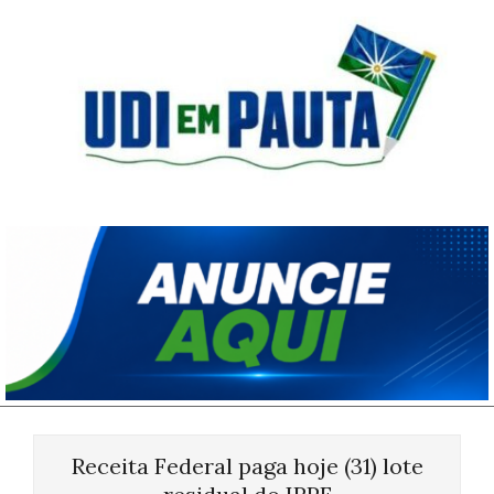
Skip
to
content
Udi
em
Pauta
Primary
Navigation
Receita Federal paga hoje (31) lote
Menu