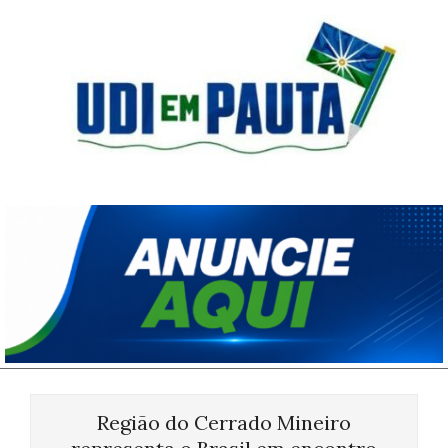
Skip
to
content
Udi
em
Pauta
Primary
Navigation
Região do Cerrado Mineiro
Menu