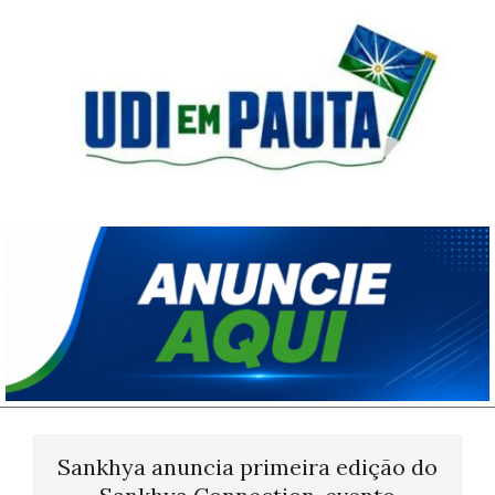
Skip
to
content
Udi
em
Pauta
Primary
Navigation
Sankhya anuncia primeira edição do
Menu