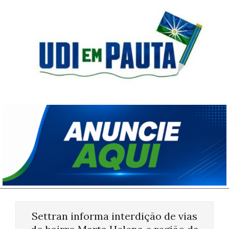
Skip
to
content
Udi
em
Pauta
Primary
Navigation
Settran informa interdição de vias
Menu