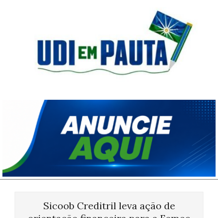
Skip
to
content
Udi
em
Pauta
Primary
Navigation
Sicoob Creditril leva ação de
Menu