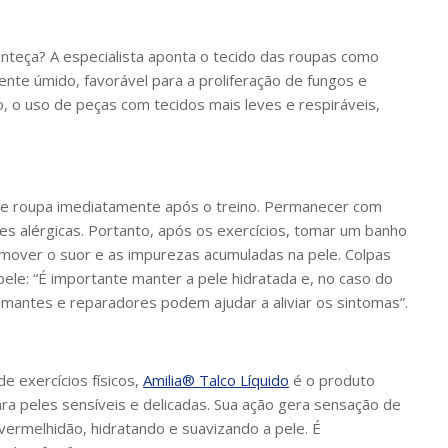
nteça? A especialista aponta o tecido das roupas como
iente úmido, favorável para a proliferação de fungos e
o, o uso de peças com tecidos mais leves e respiráveis,
 de roupa imediatamente após o treino. Permanecer com
s alérgicas. Portanto, após os exercícios, tomar um banho
mover o suor e as impurezas acumuladas na pele. Colpas
le: “É importante manter a pele hidratada e, no caso do
lmantes e reparadores podem ajudar a aliviar os sintomas”.
e exercícios físicos,
Amilia® Talco Líquido
é o produto
ara peles sensíveis e delicadas. Sua ação gera sensação de
 vermelhidão, hidratando e suavizando a pele. É