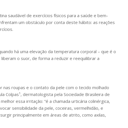
ina saudável de exercícios físicos para a saúde e bem-
frentam um obstáculo por conta deste hábito: as reações
cícios.
quando há uma elevação da temperatura corporal – que é o
 liberam o suor, de forma a reduzir e reequilibrar a
r nas roupas e o contato da pele com o tecido molhado
la Colpas¹, dermatologista pela Sociedade Brasileira de
 melhor essa irritação: “é a chamada urticária colinérgica,
ocar sensibilidade da pele, coceiras, vermelhidão, e
urgir principalmente em áreas de atrito, como axilas,