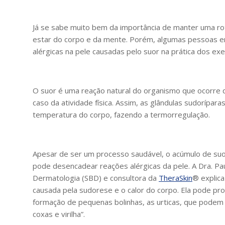
Já se sabe muito bem da importância de manter uma rot
estar do corpo e da mente. Porém, algumas pessoas en
alérgicas na pele causadas pelo suor na prática dos exer
O suor é uma reação natural do organismo que ocorre 
caso da atividade física. Assim, as glândulas sudoríparas
temperatura do corpo, fazendo a termorregulação.
Apesar de ser um processo saudável, o acúmulo de suo
pode desencadear reações alérgicas da pele. A Dra. Pau
Dermatologia (SBD) e consultora da
TheraSkin
® explica
causada pela sudorese e o calor do corpo. Ela pode prov
formação de pequenas bolinhas, as urticas, que podem s
coxas e virilha”.