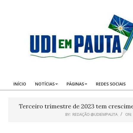
Skip
to
content
Udi
em
Pauta
INÍCIO
NOTÍCIAS
PÁGINAS
REDES SOCIAIS
Primary
Navigation
Menu
Terceiro trimestre de 2023 tem crescime
BY:
REDAÇÃO @UDIEMPAUTA
ON: