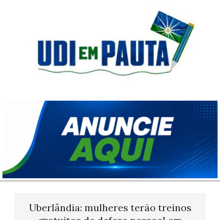
Skip
to
content
Udi
em
Pauta
Primary
Navigation
Uberlândia: mulheres terão treinos
Menu