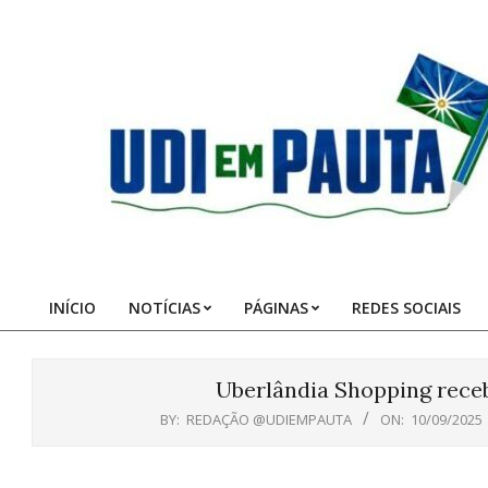
Skip
to
content
Udi
em
Pauta
INÍCIO
NOTÍCIAS
PÁGINAS
REDES SOCIAIS
Primary
Navigation
Menu
Uberlândia Shopping receb
BY:
REDAÇÃO @UDIEMPAUTA
ON:
10/09/2025