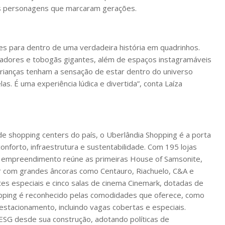
dos personagens que marcaram gerações.
tes para dentro de uma verdadeira história em quadrinhos.
regadores e tobogãs gigantes, além de espaços instagramáveis
crianças tenham a sensação de estar dentro do universo
s. É uma experiência lúdica e divertida”, conta Laíza
 de shopping centers do país, o Uberlândia Shopping é a porta
nforto, infraestrutura e sustentabilidade. Com 195 lojas
 o empreendimento reúne as primeiras House of Samsonite,
ar com grandes âncoras como Centauro, Riachuelo, C&A e
es especiais e cinco salas de cinema Cinemark, dotadas de
hopping é reconhecido pelas comodidades que oferece, como
 estacionamento, incluindo vagas cobertas e especiais.
 ESG desde sua construção, adotando políticas de