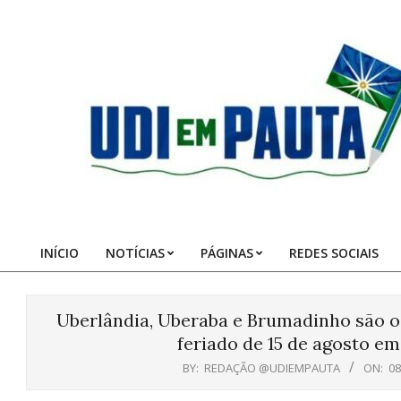
Skip
to
content
Udi
em
Pauta
INÍCIO
NOTÍCIAS
PÁGINAS
REDES SOCIAIS
Primary
Navigation
Menu
Uberlândia, Uberaba e Brumadinho são o
feriado de 15 de agosto e
BY:
REDAÇÃO @UDIEMPAUTA
ON:
08