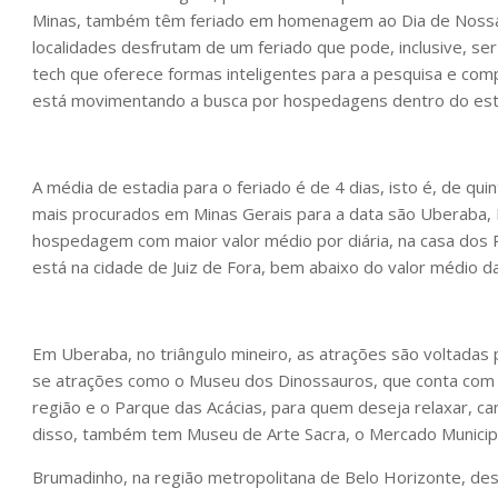
Minas, também têm feriado em homenagem ao Dia de Nossa 
localidades desfrutam de um feriado que pode, inclusive, se
tech que oferece formas inteligentes para a pesquisa e co
está movimentando a busca por hospedagens dentro do est
A média de estadia para o feriado é de 4 dias, isto é, de qu
mais procurados em Minas Gerais para a data são Uberaba,
hospedagem com maior valor médio por diária, na casa dos R
está na cidade de Juiz de Fora, bem abaixo do valor médio da
Em Uberaba, no triângulo mineiro, as atrações são voltadas pr
se atrações como o Museu dos Dinossauros, que conta com 
região e o Parque das Acácias, para quem deseja relaxar, ca
disso, também tem Museu de Arte Sacra, o Mercado Municipa
Brumadinho, na região metropolitana de Belo Horizonte, de