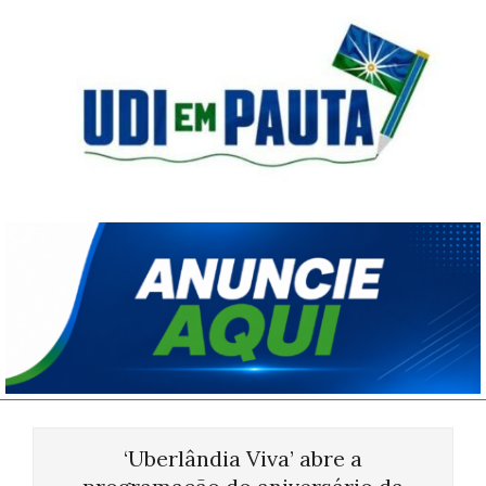
Skip
to
content
Udi
em
Pauta
Primary
Navigation
‘Uberlândia Viva’ abre a
Menu