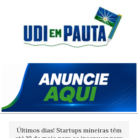
Skip
to
content
Udi
em
Pauta
Primary
Navigation
Últimos dias! Startups mineiras têm
Menu