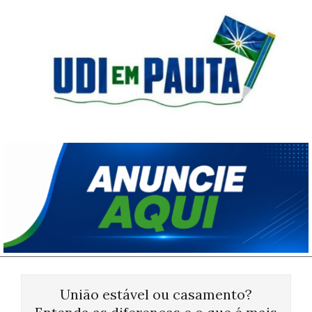
Skip
to
content
Udi
em
Pauta
Primary
Navigation
União estável ou casamento?
Menu