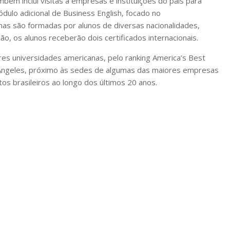
ém inclui visitas a empresas e instituições do país para
dulo adicional de Business English, focado no
as são formadas por alunos de diversas nacionalidades,
ão, os alunos receberão dois certificados internacionais.
es universidades americanas, pelo ranking America’s Best
 Angeles, próximo às sedes de algumas das maiores empresas
itos brasileiros ao longo dos últimos 20 anos.