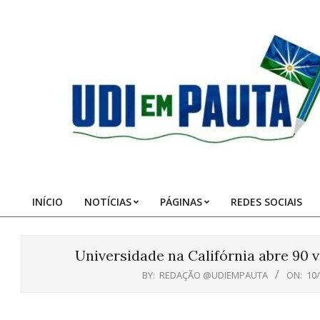
Skip
to
content
Udi
em
Pauta
INÍCIO
NOTÍCIAS
PÁGINAS
REDES SOCIAIS
Primary
Navigation
Menu
Universidade na Califórnia abre 90 
BY:
REDAÇÃO @UDIEMPAUTA
ON:
10