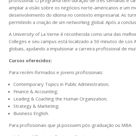
profissional. O programa tem duração de três semanas e tamb
ampliar a visão sobre os negócios norte-americanos e um mó
desenvolvimento do idioma no contexto empresarial. As turm
permitindo a criação de um networking global. Após a conclus
A University of La Verne é reconhecida como uma das melhor
Colleges e seu campus está localizado a 50 minutos de Los
globais, ajudando a impulsionar a carreira profissional de mu
Cursos oferecidos:
Para recém-formados e jovens profissionais:
Contemporary Topics in Public Administration;
Finance & Accounting;
Leading & Coaching the Human Organization;
Strategy & Marketing;
Business English.
Para profissionais que já possuem pós-graduação ou MBA: