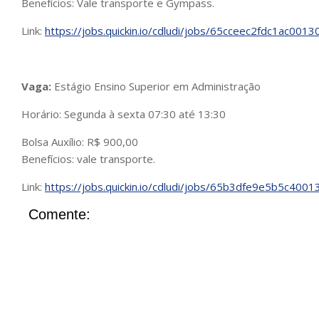
Benefícios: Vale transporte e Gympass.
Link:
https://jobs.quickin.io/cdludi/jobs/65cceec2fdc1ac001
Vaga:
Estágio Ensino Superior em Administração
Horário: Segunda à sexta 07:30 até 13:30
Bolsa Auxílio: R$ 900,00
Benefícios: vale transporte.
Link:
https://jobs.quickin.io/cdludi/jobs/65b3dfe9e5b5c400
Comente: