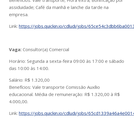
Benefícios: Vale transporte; Hora extra; Bonificação por
assiduidade; Café da manhã e lanche da tarde na
empresa.
Link:
https://jobs.quickin.io/cdludi/jobs/65ce54c3dbb6ba00
Vaga:
Consultor(a) Comercial
Horário: Segunda a sexta-feira 09:00 às 17:00 e sábado
das 10:00 às 14:00.
Salário: R$ 1.320,00
Benefícios: Vale transporte Comissão Auxílio
educacional. Média de remuneração: R$ 1.320,00 à R$
4.000,00.
Link:
https://jobs.quickin.io/cdludi/jobs/65cd1339a46a4e001