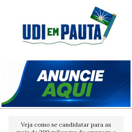
Skip
to
content
Udi
em
Pauta
Primary
Navigation
Veja como se candidatar para as
Menu