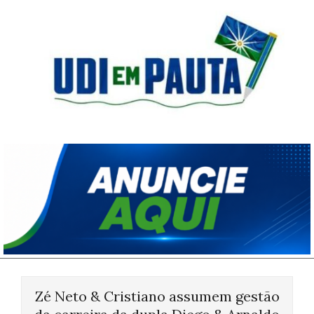
Skip
to
content
Udi
em
Pauta
Primary
Navigation
Zé Neto & Cristiano assumem gestão
Menu