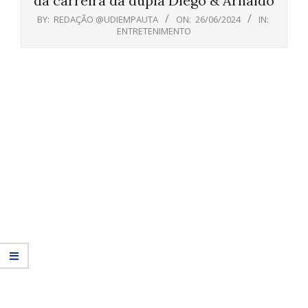
da carreira da dupla Diego & Arnaldo
BY:
REDAÇÃO @UDIEMPAUTA
ON:
26/06/2024
IN:
ENTRETENIMENTO