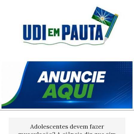
Skip
to
content
Udi
em
Pauta
Primary
Navigation
Adolescentes devem fazer
Menu