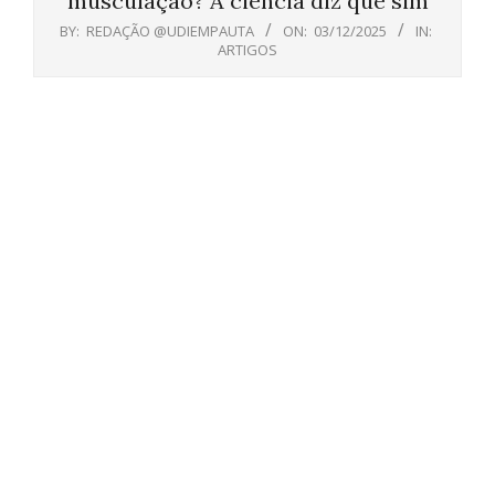
musculação? A ciência diz que sim
BY:
REDAÇÃO @UDIEMPAUTA
ON:
03/12/2025
IN:
ARTIGOS