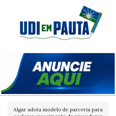
Skip
to
content
Udi
em
Pauta
Primary
Navigation
Algar adota modelo de parceria para
Menu