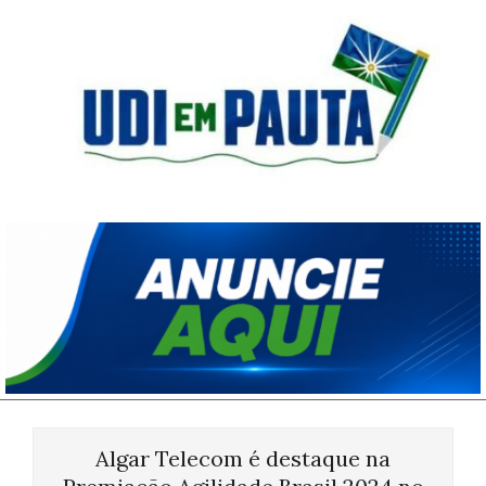
Skip
to
content
Udi
em
Pauta
Primary
Navigation
Algar Telecom é destaque na
Menu