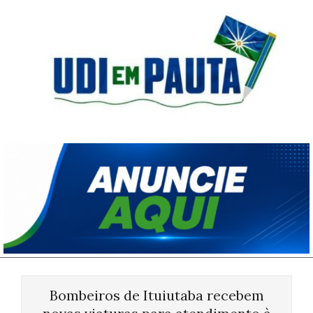
Skip
to
content
Udi
em
Pauta
Primary
Navigation
Bombeiros de Ituiutaba recebem
Menu