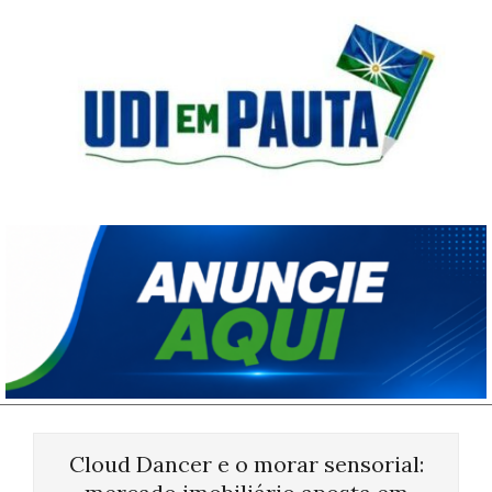
Skip
to
content
Udi
em
Pauta
Primary
Navigation
Cloud Dancer e o morar sensorial:
Menu