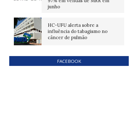
97% em vendas de MRR em
junho
HC-UFU alerta sobre a
influência do tabagismo no
câncer de pulmão
FACEBOOK