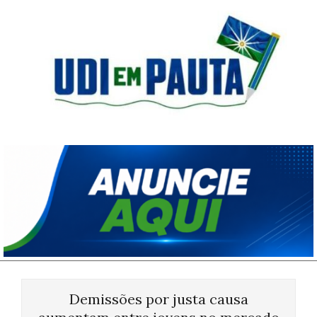
Skip
to
content
Udi
em
Pauta
Primary
Navigation
Demissões por justa causa
Menu