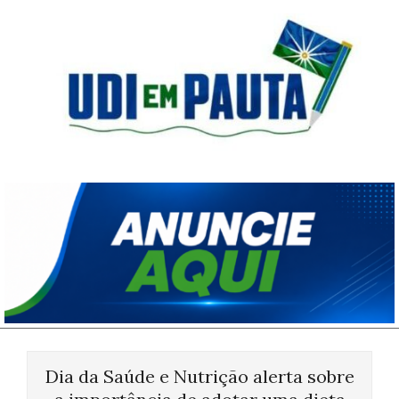
Skip
to
content
Udi
em
Pauta
Primary
Navigation
Dia da Saúde e Nutrição alerta sobre
Menu