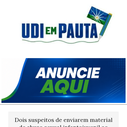
Skip
to
content
Udi
em
Pauta
Primary
Navigation
Dois suspeitos de enviarem material
Menu